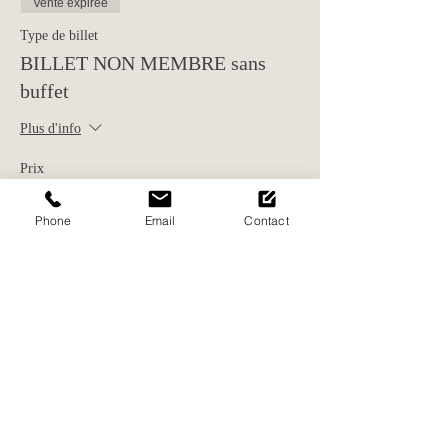
Vente expirée
Type de billet
BILLET NON MEMBRE sans
buffet
Plus d'info
Prix
19,00 €
+ 0,48 € de frais de billetterie
Phone
Email
Contact
Partager cet événement